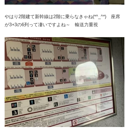
やはり2階建て新幹線は2階に乗らなきゃね(*^_^*) 座席
が3+3の6列って凄いですよね～ 輸送力重視