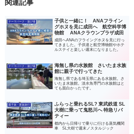
関連記事
子供と一緒に！ ANAフライン
テーマパーク・遊び場
グホヌを見に成田へ 航空科学博
物館 ANAクラウンプラザ成田
成田へANAのフライングホヌを見に行っ
てきました。子供達と航空博物館やホテ
ルステイと楽しい週末になりました。
海無し県の水族館 さいたま水族
テーマパーク・遊び場
館に親子で行ってきた
海無し県である埼玉県にある水族館。さ
いたま水族館。淡水魚専門の水族館はと
ても面白かったです。
ふらっと乗れるSL? 東武鉄道 SL
親子旅・家族旅行
大樹に乗って鬼怒川へ 特急リバ
ティー
都内から日帰りで乗りに行ける蒸気機関
車 SL大樹で週末ノスタルジック