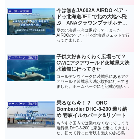
今は無きJA602A AIRDO ベア・
親子旅・家族旅行
ドゥ北海道JET で北の大地へ飛
ぶ ANAクラウンプラザホテル
札幌
夏の北海道へ今は退役してしまった
AIRDOのベア・ドゥ北海道ジェットで行
ってきました。
子供大好きわくわく広場って？
テーマパーク・遊び場
GWにアクアワールド茨城県大洗
水族館に行ってきた
ゴールデンウィークに茨城県にあるアク
アワールド茨城県大洗水族館に行ってき
ました。ホームページにも記載が無い子
供の楽しめるワクワクが有りました。
乗るなら今！？ ORC
テーマパーク・遊び場
Bombardier DHC-8-200 乗り納
め 壱岐イルカパーク&リゾート
もうすぐ国内では乗れなくなってしまう
飛行機 DHC-8-200に家族で乗ってきまし
た。初めて行った壱岐も魅力のある島で
した。