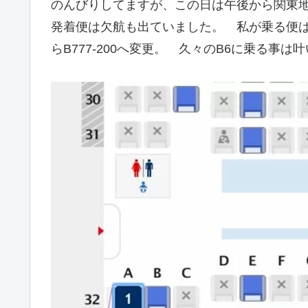
のんびりしてますが、この日は午後から関東
発着便は欠航も出ていました。 私が乗る便は幸
らB777-200へ変更。 久々のB6に乗る事は