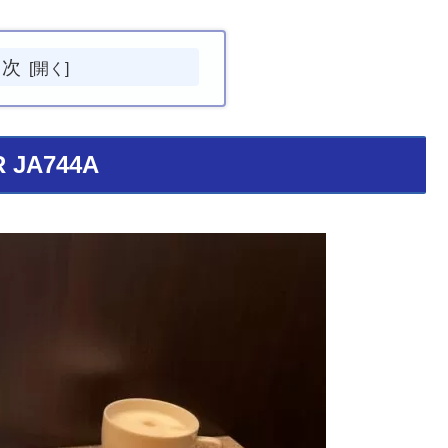
目次
R JA744A