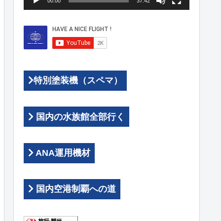
00:00
37:42
ヤ
ー
特別塗装機（スペマ）
国内の水族館全部行く
ANA運用機材
国内空港制覇への道