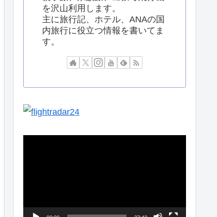
を沢山利用します。
主に旅行記、ホテル、ANAの国
内旅行に役立つ情報を書いてま
す。
動
画
プ
レ
ー