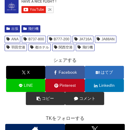
出張
飛行機
ANA
B737-800
B777-200
JA716A
JA88AN
羽田空港
都ホテル
関西空港
飛行機
シェアする
X
Facebook
はてブ
LINE
Pinterest
LinkedIn
コピー
コメント
TKをフォローする