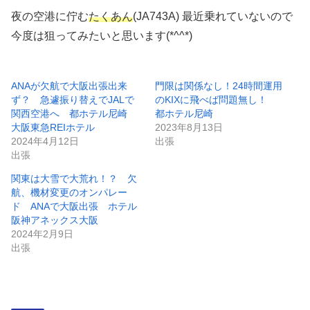
夜の空港に佇む
たくあん
(JA743A) 最近乗れていないので
今度は狙ってみたいと思います(*^^*)
ANAが欠航で大阪出張出来
門限は関係なし！24時間運用
ず？ 急遽振り替えでJALで
のKIXに飛べば問題無し！
関西空港へ 都ホテル尼崎
都ホテル尼崎
大阪東急REIホテル
2023年8月13日
2024年4月12日
出張
出張
関東は大雪で大荒れ！？ 欠
航、機材変更のオンパレー
ド ANAで大阪出張 ホテル
阪神アネックス大阪
2024年2月9日
出張