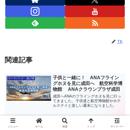
TK
関連記事
子供と一緒に！ ANAフライン
テーマパーク・遊び場
グホヌを見に成田へ 航空科学博
物館 ANAクラウンプラザ成田
成田へANAのフライングホヌを見に行っ
てきました。子供達と航空博物館やホテ
ルステイと楽しい週末になりました。
鳥居は70年に一度の大工事中? 安
親子旅・家族旅行
芸の宮島 厳島神社に行ってき
メニュー
ホーム
検索
トップ
サイドバー