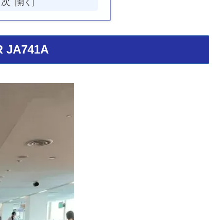
目次
R JA741A