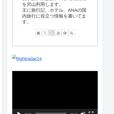
を沢山利用します。
主に旅行記、ホテル、ANAの国
内旅行に役立つ情報を書いてま
す。
動
画
プ
レ
ー