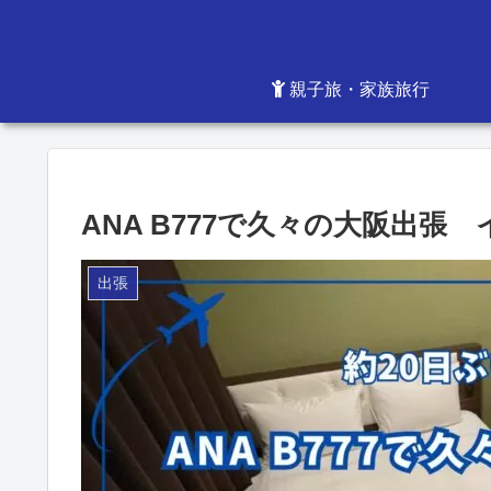
親子旅・家族旅行
ANA B777で久々の大阪出
出張