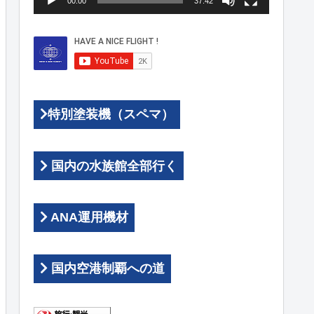
00:00
37:42
ヤ
ー
特別塗装機（スペマ）
国内の水族館全部行く
ANA運用機材
国内空港制覇への道