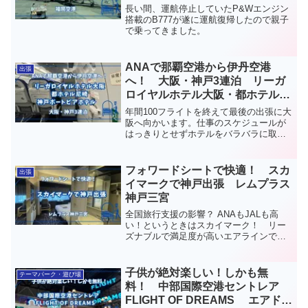
長い間、運航停止していたP&Wエンジン
搭載のB777が遂に運航復帰したので親子
で乗ってきました。
ANAで那覇空港から伊丹空港
出張
へ！ 大阪・神戸3連泊 リーガ
ロイヤルホテル大阪・都ホテル尼
崎・神戸ポートピアホテル
年間100フライトを終えて最後の出張に大
阪へ向かいます。仕事のスケジュールが
はっきりとせずホテルをバラバラに取る
事になったので3泊全て違うホテルに泊ま
る事になりました。
フォワードシートで快適！ スカ
出張
イマークで神戸出張 レムプラス
神戸三宮
全国旅行支援の影響？ ANAもJALも高
い！というときはスカイマーク！ リー
ズナブルで満足度が高いエアラインで
す。
子供が絶対楽しい！しかも無
テーマパーク・遊び場
料！ 中部国際空港セントレア
FLIGHT OF DREAMS エアドゥ