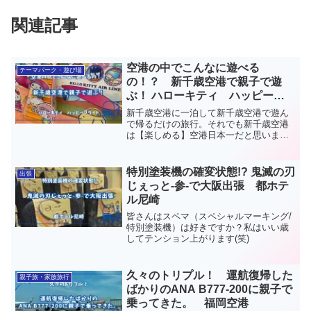
関連記事
空港の中でこんなに遊べる
テーマパーク・遊び場
の！？ 新千歳空港で親子で遊
ぶ！ ハローキティ ハッピーフ
ライト
新千歳空港に一泊して新千歳空港で遊ん
で帰るだけの旅行。それでも新千歳空港
は【楽しめる】空港日本一だと思いま
す。
特別塗装機の確変状態!? 鬼滅の刃
出張
じぇっと-参-で大阪出張 都ホテ
ル尼崎
皆さんはスペマ（スペシャルマーキング/
特別塗装機）は好きですか？私はいい歳
してテンション上がります(笑)
久々のトリプル！ 運航復帰した
親子旅・家族旅行
ばかりのANA B777-200に親子で
乗ってきた。 福岡空港