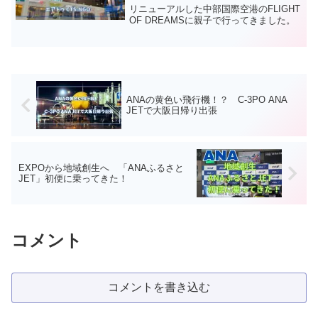
CTS-NGO
リニューアルした中部国際空港のFLIGHT
OF DREAMSに親子で行ってきました。
ANAの黄色い飛行機！？ C-3PO ANA
JETで大阪日帰り出張
EXPOから地域創生へ 「ANAふるさと
JET」初便に乗ってきた！
コメント
コメントを書き込む