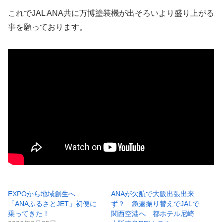
これでJAL ANA共に万博塗装機が出そろいより盛り上がる
事を願っております。
EXPOから地域創生へ
ANAが欠航で大阪出張出来
「ANAふるさとJET」初便に
ず？ 急遽振り替えでJALで
乗ってきた！
関西空港へ 都ホテル尼崎