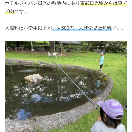
ホテルジャパン日光の敷地内にあり
東武日光駅からは車で
10分
です。
入場料は小学生以上が
一人500円 未就学児は無料
です。