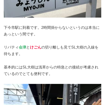
下今市駅に到着です。2時間掛からないというのは本当に
あっという間です。
リバティ
会津
と
けごん
の切り離しも見てSL大樹の入線を
待ちます。
基本的にはSL大樹は浅草からの特急との接続が考慮され
ているのでとても便利です。