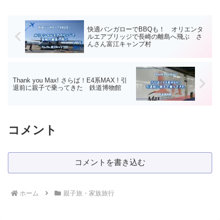
快適バンガローでBBQも！ オリエンタ
ルエアブリッジで長崎の離島へ飛ぶ さ
んさん富江キャンプ村
Thank you Max! さらば！E4系MAX ! 引
退前に親子で乗ってきた 鉄道博物館
コメント
コメントを書き込む
ホーム
親子旅・家族旅行