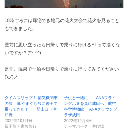
18時ごろには帰宅でき地元の花火大会で花火を見ること
もできました。
昼前に思い立ったら日帰りで乗りに行けるSLって凄くな
いですか？(*^_^*)
是非、温泉で一泊や日帰りで乗りに行ってみてください
(‘ω’)ノ
タイムスリップ！ 蒸気機関車
子供と一緒に！ ANAフライ
の旅 SLやまぐち号に親子で
ングホヌを見に成田へ 航空
乗ってきた！ 新山口→津
科学博物館 ANAクラウンプ
和野
ラザ成田
2022年10月1日
2022年12月4日
親子旅・家族旅行
テーマパーク・遊び場