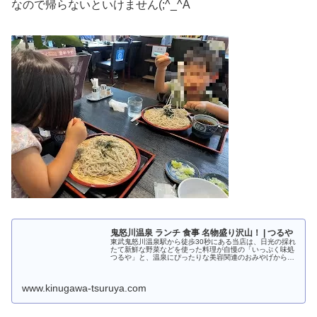
なので帰らないといけません(;^_^A
鬼怒川温泉 ランチ 食事 名物盛り沢山！ | つるや
東武鬼怒川温泉駅から徒歩30秒にある当店は、日光の採れ
たて新鮮な野菜などを使った料理が自慢の「いっぷく味処
つるや」と、温泉にぴったりな美容関連のおみやげから食
べて美味しい銘菓、おしゃれな益子焼などの陶器まで揃う
「おみやげ処 つるや」を併せ...
www.kinugawa-tsuruya.com