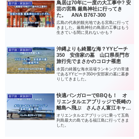
鳥居は70年に一度の大工事中? 安
親子旅・家族旅行
芸の宮島 厳島神社に行ってき
た。 ANA B767-300
広島の代表的観光地である宮島に行って
きました。厳島神社の鳥居の工事はもう
生きている間に見れないかも？
沖縄よりも綺麗な海？YYビーチ
親子旅・家族旅行
350 安倍家の墓 山口県長門市
旅行先でまさかのコロナ罹患
水質の綺麗な海水浴場ランキングの常連
であるYYビーチ350や安部家の墓に墓参
りしてきました。
快適バンガローでBBQも！ オ
親子旅・家族旅行
リエンタルエアブリッジで長崎の
離島へ飛ぶ さんさん富江キャン
プ村
オリエンタルエアブリッジに乗って五島
列島最大の島である福江島に行ってきま
した。