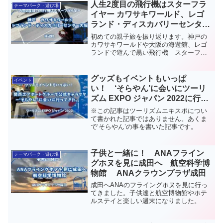
人生2度目の飛行機はスターフラ
テーマパーク・遊び場
イヤー カワサキワールド、レゴ
ランド・ディスカバリーセンター
大阪
初めての親子旅を振り返ります。神戸の
カワサキワールドや大阪の海遊館、レゴ
ランドで遊んで黒い飛行機 スターフラ
イヤーで帰ります。
グッズもイベントもいっぱ
イベント
い！ ‘そらやん’に会いにツーリ
ズム EXPO ジャパン 2022に行っ
てきた。 関西エアポートグルー
※この記事はツーリズムエキスポについ
プ公式キャラクター
て書かれた記事ではありません。あくま
で‘そらやん’の事を書いた記事です。
子供と一緒に！ ANAフライン
テーマパーク・遊び場
グホヌを見に成田へ 航空科学博
物館 ANAクラウンプラザ成田
成田へANAのフライングホヌを見に行っ
てきました。子供達と航空博物館やホテ
ルステイと楽しい週末になりました。