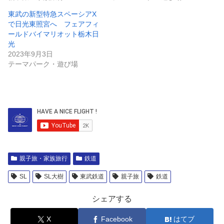
東武の新型特急スペーシアX
で日光東照宮へ フェアフィ
ールドバイマリオット栃木日
光
2023年9月3日
テーマパーク・遊び場
親子旅・家族旅行
鉄道
SL
SL大樹
東武鉄道
親子旅
鉄道
シェアする
X
Facebook
はてブ