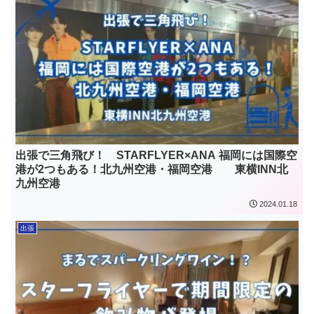
出張で三角飛び！ STARFLYER×ANA 福岡には国際空
港が2つもある！北九州空港・福岡空港 東横INN北
九州空港
2024.01.18
出張