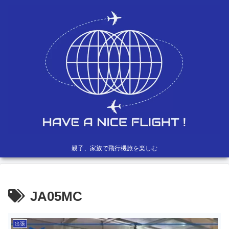
親子、家族で飛行機旅を楽しむ
JA05MC
出張