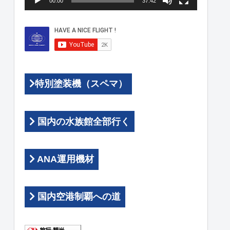
00:00
37:42
ヤ
ー
特別塗装機（スペマ）
国内の水族館全部行く
ANA運用機材
国内空港制覇への道