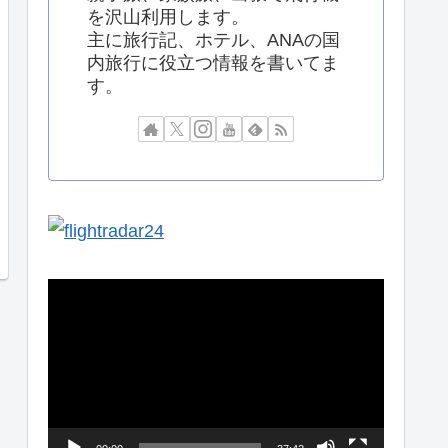
を沢山利用します。
主に旅行記、ホテル、ANAの国
内旅行に役立つ情報を書いてま
す。
動
画
プ
レ
ー