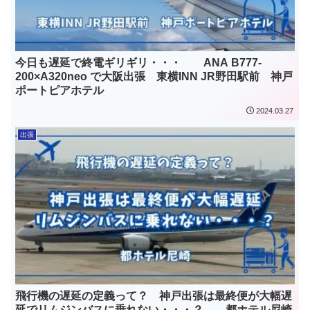
今日も遅延で終電ギリギリ・・・ ANA B777-
200×A320neo で大阪出張 東横INN JR野田駅前 神戸
ポートピアホテル
2024.03.27
出張
飛行機の遅延の定義って？ 神戸出張は最終便が大幅遅
延でリムジンバスに乗れない・・・？ 都ホテル尼崎