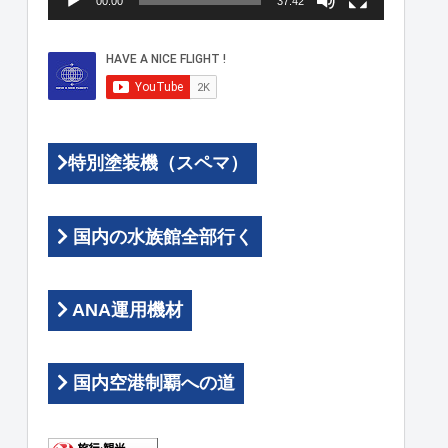
00:00
37:42
ヤ
ー
特別塗装機（スペマ）
国内の水族館全部行く
ANA運用機材
国内空港制覇への道