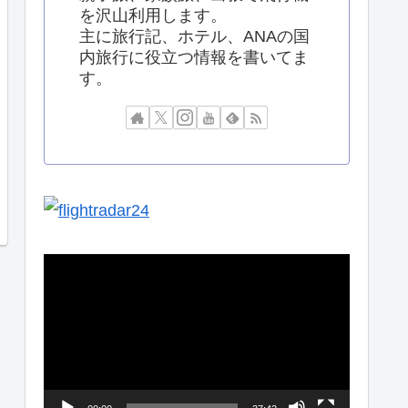
を沢山利用します。
主に旅行記、ホテル、ANAの国
内旅行に役立つ情報を書いてま
す。
動
画
プ
レ
ー