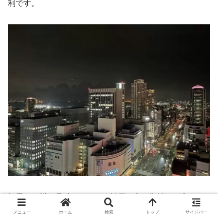
利です。
部屋は22階で見晴らしもよく神戸三宮の街並みが広がり
ます。
メニュー
ホーム
検索
トップ
サイドバー