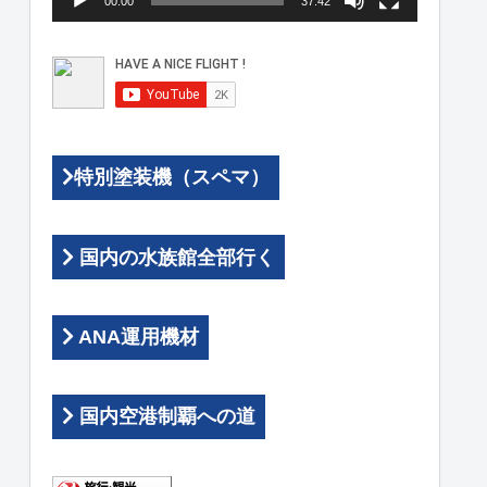
00:00
37:42
ヤ
ー
特別塗装機（スペマ）
国内の水族館全部行く
ANA運用機材
国内空港制覇への道