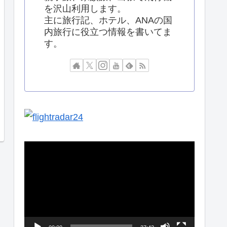
を沢山利用します。
主に旅行記、ホテル、ANAの国
内旅行に役立つ情報を書いてま
す。
動
画
プ
レ
ー