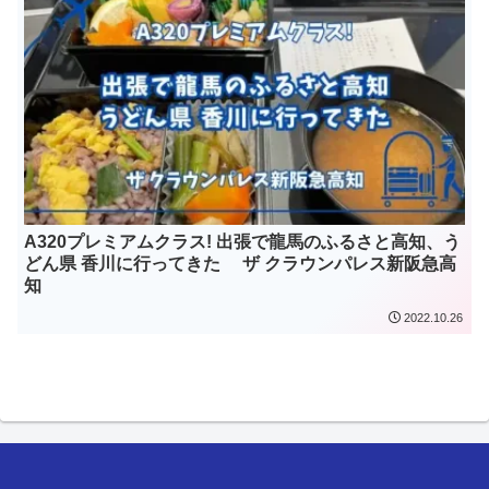
A320プレミアムクラス! 出張で龍馬のふるさと高知、う
どん県 香川に行ってきた ザ クラウンパレス新阪急高
知
2022.10.26