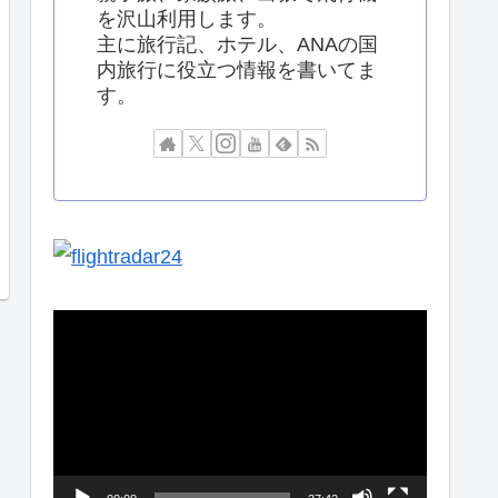
を沢山利用します。
主に旅行記、ホテル、ANAの国
内旅行に役立つ情報を書いてま
す。
動
画
プ
レ
ー