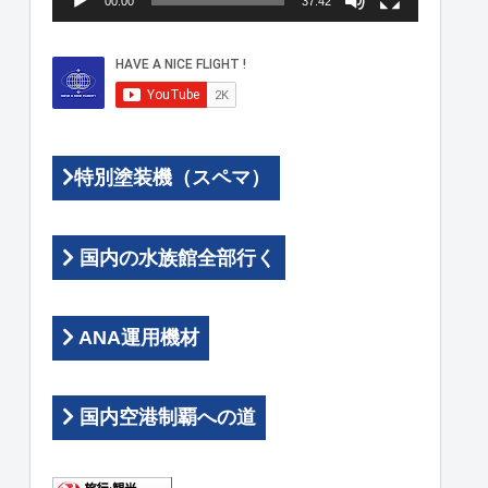
00:00
37:42
ヤ
ー
特別塗装機（スペマ）
国内の水族館全部行く
ANA運用機材
国内空港制覇への道